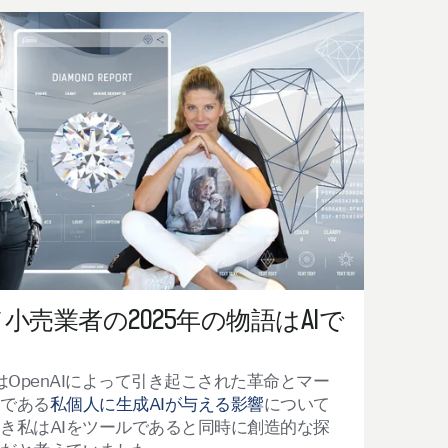
小売業者の2025年の物語はAIで
？
は
OpenAI
によって引き起こされた革命とマー
家である
私個人に生成AI
が与える影響
について
き私はAI
をツールであると同時に創造的な探