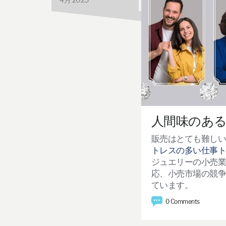
人間味のあ
販売はとても難し
トレスの多い仕事ト
ジュエリーの小売
応、小売市場の競
ています。
0 Comments