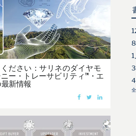
1
8
1
3
てください：サリネのダイヤモ
ニー・トレーサビリティ™・エ
4
の最新情報