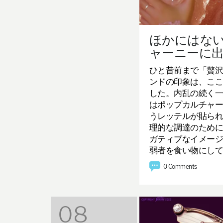
ほかにはな
ャーニーに
ひと昔前まで「贅
ンドの印象は、こ
した。内乱の続く
はポップカルチャ
うレッテルが貼ら
理的な調達のため
ガティブなイメー
弱者を食い物にし
0 Comments
08