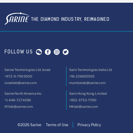
THE DIAMOND INDUSTRY, REIMAGINED
FOLLOW US
Sarine Technologies Ltd. Israel
Sarin Technologies India Ltd.
+972-9-7903500
+91-226655555
israellab@sarine.com
mumbailab@sarine.com
Sarine North America Inc.
Sarin Hong Kong Limited
+1-646-7274286
+852-3753-7590
NYlab@sarine.com
HKlab@sarine.com
©2026 Sarine
Terms of Use
Privacy Policy