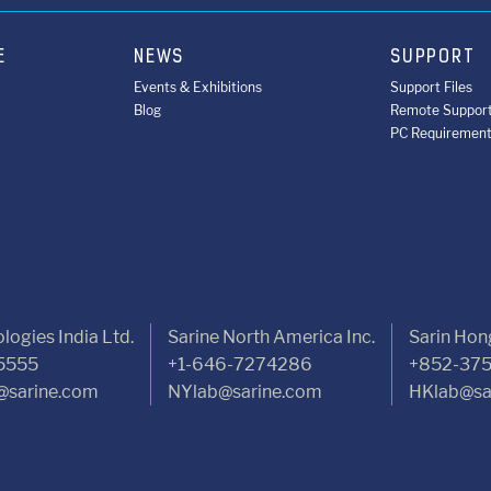
E
NEWS
SUPPORT
Events & Exhibitions
Support Files
Blog
Remote Suppor
PC Requiremen
logies India Ltd.
Sarine North America Inc.
Sarin Hon
5555
+1-646-7274286
+852-37
sarine.com
NYlab@sarine.com
HKlab@sa