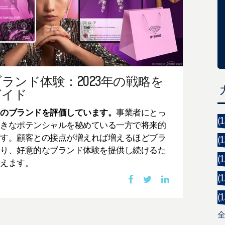
ランド体験：2023年の戦略を
ガイド
たのブランドを評価しています。
事業者にとっ
(1
大きなポテンシャルを秘めている一方で将来的
ます。顧客との接点が増えれば増えるほどブラ
(1
まり、好意的なブランド体験を提供し続けるた
(1
増えます。
(1
(1