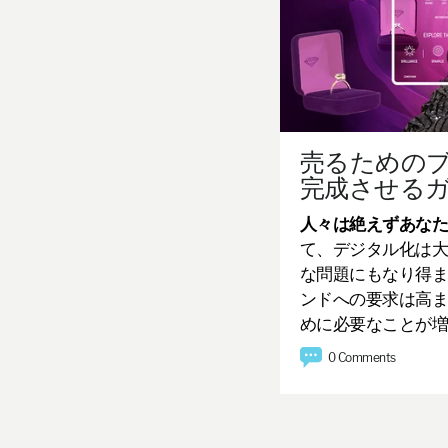
売るためのブ
完成させる
人々は絶えずあな
て、デジタル化は
な問題にもなり得
ンドへの要求は高
めに必要なことが
0 Comments