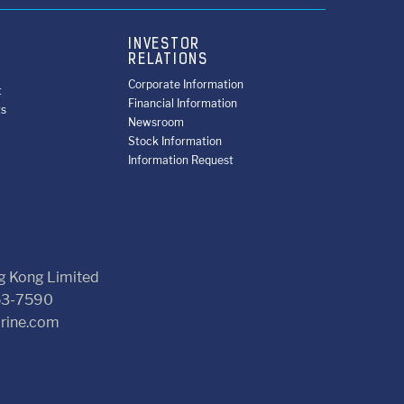
INVESTOR
RELATIONS
Corporate Information
t
Financial Information
ts
Newsroom
Stock Information
Information Request
g Kong Limited
53-7590
rine.com