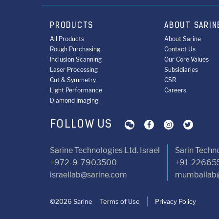
PRODUCTS
ABOUT SARIN
All Products
About Sarine
Rough Purchasing
Contact Us
Inclusion Scanning
Our Core Values
Laser Processing
Subsidiaries
Cut & Symmetry
CSR
Light Performance
Careers
Diamond Imaging
FOLLOW US
Sarine Technologies Ltd. Israel
Sarin Techno
+972-9-7903500
+91-22665
israellab@sarine.com
mumbailab@
©2026 Sarine
Terms of Use
Privacy Policy