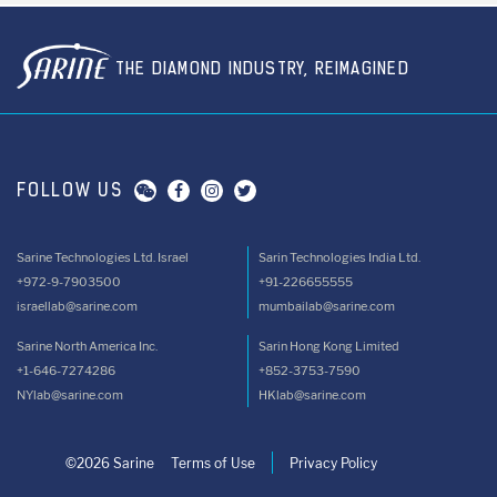
THE DIAMOND INDUSTRY, REIMAGINED
FOLLOW US
Sarine Technologies Ltd. Israel
Sarin Technologies India Ltd.
+972-9-7903500
+91-226655555
israellab@sarine.com
mumbailab@sarine.com
Sarine North America Inc.
Sarin Hong Kong Limited
+1-646-7274286
+852-3753-7590
NYlab@sarine.com
HKlab@sarine.com
©2026 Sarine
Terms of Use
Privacy Policy