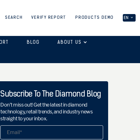
PRODUCTS DEMO
SEARCH
VERIFY REPORT
EN
ORT
BLOG
ABOUT US
Subscribe To The Diamond Blog
Don't miss out! Get the latest in diamond
technology, retail trends, and industry news
straight to your inbox.